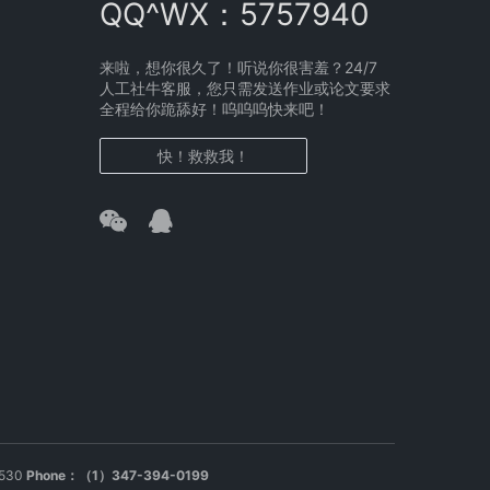
QQ^WX：5757940
来啦，想你很久了！听说你很害羞？24/7
人工社牛客服，您只需发送作业或论文要求
全程给你跪舔好！呜呜呜快来吧！
快！救救我！
1530
Phone：（1）347-394-0199