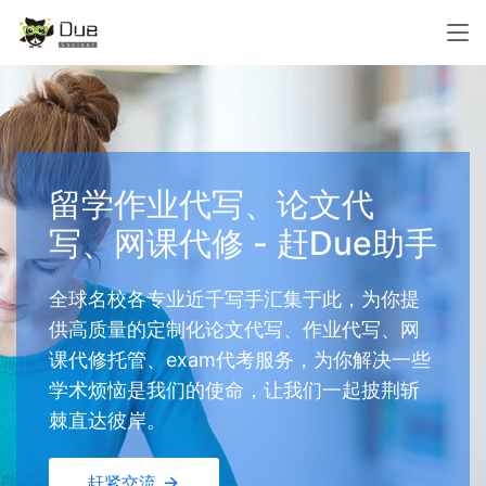
留学作业代写、论文代
写、网课代修 - 赶Due助手
全球名校各专业近千写手汇集于此，为你提
供高质量的定制化论文代写、作业代写、网
课代修托管、exam代考服务，为你解决一些
学术烦恼是我们的使命，让我们一起披荆斩
棘直达彼岸。
赶紧交流