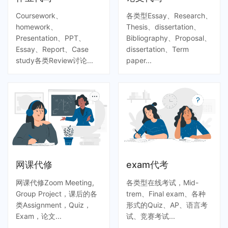
Coursework、
各类型Essay、Research、
homework、
Thesis、dissertation、
Presentation、PPT、
Bibliography、Proposal、
Essay、Report、Case
dissertation、Term
study各类Review讨论...
paper...
网课代修
exam代考
网课代修Zoom Meeting,
各类型在线考试，Mid-
Group Project，课后的各
trem、Final exam、各种
类Assignment，Quiz，
形式的Quiz、AP、语言考
Exam，论文...
试、竞赛考试...