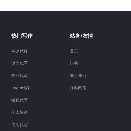
热门写作
站务/友情
网课代修
首页
论文代写
订购
作业代写
关于我们
exam代考
隐私政策
编程代写
个人陈述
简历代写