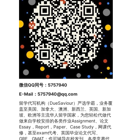
微信QQ同号：5757940
E-Mail：
5757940@qq.com
留学代写机构（DueSaviour）严选学霸，业务覆
盖至美国、加拿大、澳洲、新西兰、英国、新加
坡、欧洲等主流华人留学国家，为您轻松代做代
做来自学校安排的各类作业Assignment、论文
Essay，Report，Paper、Case Study，网课代
修，甚至exam代考、英国毕业论文代写、
GRE、GMAT；也可辅导在校发刊、各类竞赛代