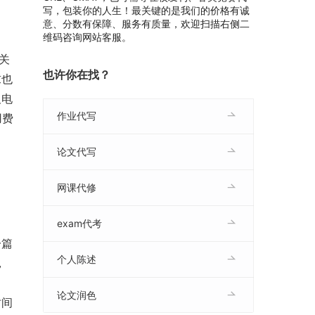
写，包装你的人生！最关键的是我们的价格有诚
意、分数有保障、服务有质量，欢迎扫描右侧二
维码咨询网站客服。
关
也许你在找？
求也
及电
作业代写
用费
论文代写
网课代修
exam代考
一篇
个人陈述
，
论文润色
时间