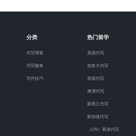
分类
热门留学
代写博客
美国代写
代写服务
加拿大代写
写作技巧
英国代写
澳洲代写
新西兰代写
新加坡代写
（CN）香港代写