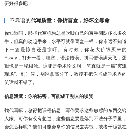
要好得多吧！
不靠谱的
代写质量：像拆盲盒，好坏全靠命
你知道吗，那些代写机构总是吹嘘自己的写手团队多么多么
牛，但真的动起手来，水平可就像盲盒一样，你永远不知道
下一篇是惊喜还是惊吓。有时候，你花大价钱买来的
Essay，打开一看，哇塞，语法错误、拼写错误满天飞，逻
辑也是一塌糊涂。这哪是学术论文啊，简直就是一篇“灾难
现场”。到时候，别说拿高分了，教授不把你当成学术界的
笑话就不错了。
信息泄露：你的秘密，可能成了别人的谈资
找代写嘛，总得把课程信息、写作要求这些敏感的东西交给
人家。可你有没有想过，这些信息要是落到不法分子手里，
会怎么样呢？他们可能会拿你的信息去卖钱，或者干脆就在