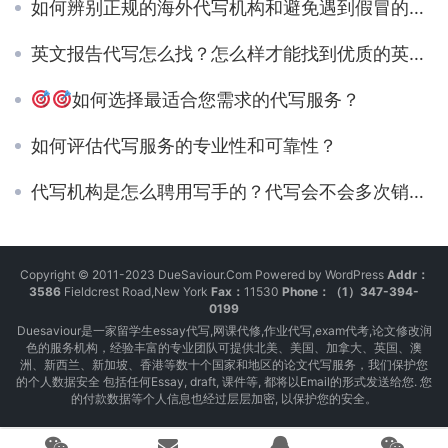
如何辨别正规的海外代写机构和避免遇到假冒的代写机构的方法
英文报告代写怎么找？怎么样才能找到优质的英文报告代写服务？
如何选择最适合您需求的代写服务？
如何评估代写服务的专业性和可靠性？
代写机构是怎么聘用写手的？代写会不会多次销售顾客的作业？
Copyright © 2011-2023 DueSaviour.Com Powered by WordPress
Addr：
3586
Fieldcrest Road,New York
Fax：
11530
Phone：（1）347-394-
0199
Duesaviour是一家留学生essay代写,网课代修,作业代写,exam代考,论文修改润
色的服务机构，经验丰富的专业团队可提供北美、美国、加拿大、英国、澳
洲、新西兰、新加坡、香港等数十个国家和地区的论文代写服务，我们保护您
的个人数据安全 包括任何Essay, draft, 课件等, 都将以Email的形式发送给您. 您
的付款数据等个人信息也经过层层加密, 以保护您的安全。