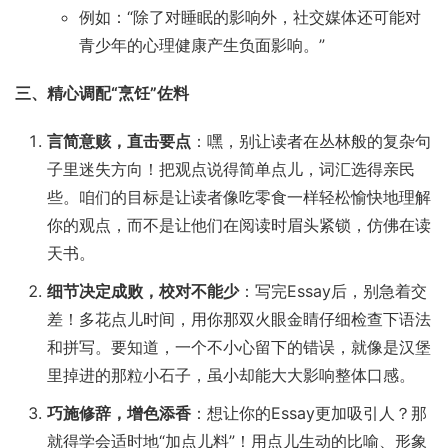
例如：“除了对睡眠的影响外，社交媒体还可能对
青少年的心理健康产生负面影响。”
三、精心调配“烹饪”佐料
言简意赅，直击要点
：嘿，别让读者在丛林般的复杂句
子里迷失方向！把观点说得简单点儿，词汇选得亲民
些。咱们的目标是让读者像吃零食一样轻松愉快地理解
你的观点，而不是让他们在阅读时眉头紧锁，仿佛在读
天书。
细节决定成败，校对不能少
：写完Essay后，别急着交
差！多花点儿时间，用你那双火眼金睛仔细检查下语法
和拼写。要知道，一个不小心留下的错误，就像是汉堡
里掉进的那粒小石子，虽小却能大大影响整体口感。
巧施修辞，增色添香
：想让你的Essay更加吸引人？那
就得学会适时地“加点儿料”！用点儿生动的比喻、形象