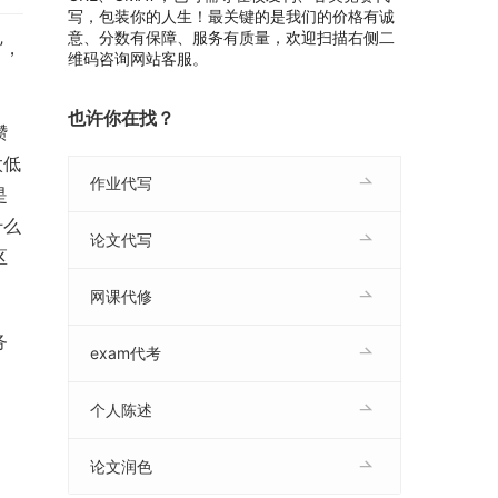
写，包装你的人生！最关键的是我们的价格有诚
意、分数有保障、服务有质量，欢迎扫描右侧二
”，
维码咨询网站客服。
也许你在找？
攒
太低
作业代写
是
什么
论文代写
区
网课代修
务
exam代考
个人陈述
论文润色