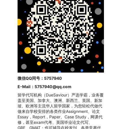
微信QQ同号：5757940
E-Mail：
5757940@qq.com
留学代写机构（DueSaviour）严选学霸，业务覆
盖至美国、加拿大、澳洲、新西兰、英国、新加
坡、欧洲等主流华人留学国家，为您轻松代做代
做来自学校安排的各类作业Assignment、论文
Essay，Report，Paper、Case Study，网课代
修，甚至exam代考、英国毕业论文代写、
GRE、GMAT；也可辅导在校发刊、各类竞赛代