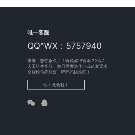
唯一客服
QQ^WX：5757940
来啦，想你很久了！听说你很害羞？24/7
人工社牛客服，您只需发送作业或论文要求
全程给你跪舔好！呜呜呜快来吧！
快！救救我！