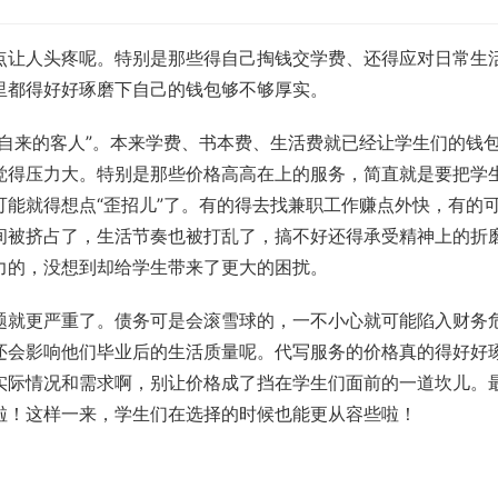
点让人头疼呢。特别是那些得自己掏钱交学费、还得应对日常生
里都得好好琢磨下自己的钱包够不够厚实。
自来的客人”。本来学费、书本费、生活费就已经让学生们的钱
觉得压力大。特别是那些价格高高在上的服务，简直就是要把学
能就得想点“歪招儿”了。有的得去找兼职工作赚点外快，有的
间被挤占了，生活节奏也被打乱了，搞不好还得承受精神上的折
力的，没想到却给学生带来了更大的困扰。
题就更严重了。债务可是会滚雪球的，一不小心就可能陷入财务
还会影响他们毕业后的生活质量呢。代写服务的价格真的得好好
实际情况和需求啊，别让价格成了挡在学生们面前的一道坎儿。
啦！这样一来，学生们在选择的时候也能更从容些啦！