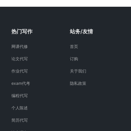
热门写作
站务/友情
网课代修
首页
论文代写
订购
作业代写
关于我们
exam代考
隐私政策
编程代写
个人陈述
简历代写