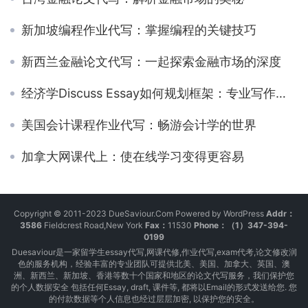
新加坡编程作业代写：掌握编程的关键技巧
新西兰金融论文代写：一起探索金融市场的深度
经济学Discuss Essay如何规划框架：专业写作辅导解析
美国会计课程作业代写：畅游会计学的世界
加拿大网课代上：使在线学习变得更容易
Copyright © 2011-2023 DueSaviour.Com Powered by WordPress
Addr：
3586
Fieldcrest Road,New York
Fax：
11530
Phone：（1）347-394-
0199
Duesaviour是一家留学生essay代写,网课代修,作业代写,exam代考,论文修改润
色的服务机构，经验丰富的专业团队可提供北美、美国、加拿大、英国、澳
洲、新西兰、新加坡、香港等数十个国家和地区的论文代写服务，我们保护您
的个人数据安全 包括任何Essay, draft, 课件等, 都将以Email的形式发送给您. 您
的付款数据等个人信息也经过层层加密, 以保护您的安全。