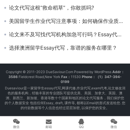
论文代写这根“救命稻草”，你敢抓吗?
美国留学生作业代写注意事项：如何确保作业质量与安全
论文来不及写找代写机构加急可行吗？Essay代写多久可以完成贵不贵？
选择澳洲留学Essay代写，靠谱的服务在哪里？
Copyright © 2011-2023 DueSaviour.Com Powered by WordPress
Addr：
3586
Fieldcrest Road,New York
Fax：
11530
Phone：（1）347-394-
0199
Duesaviour是一家留学生essay代写,网课代修,作业代写,exam代考,论文修改润
色的服务机构，经验丰富的专业团队可提供北美、美国、加拿大、英国、澳
洲、新西兰、新加坡、香港等数十个国家和地区的论文代写服务，我们保护您
的个人数据安全 包括任何Essay, draft, 课件等, 都将以Email的形式发送给您. 您
的付款数据等个人信息也经过层层加密, 以保护您的安全。
微信
邮箱
QQ
微信