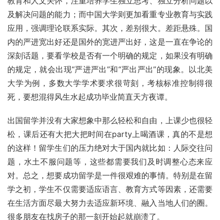
教育和人文关怀，注重培养学生独立思考、独立分析问题以
及解决问题的能力；而中国大学则更加看重专业教育与实践
应用，强调理论联系实际。其次，差别很大。差距悬殊。国
内的严进宽出好还是国外的宽进严出好，这是一直在争论的
深刻话题，要看学校是否有一个明确的规定，如果没有明确
的规定，就会出现“严进严出”和“严出严出”的现象。以北美
大学为例，多数大学学术要求很苛刻，考核标准控制得很
死，要想混得风生水起成功毕业简直天方夜谭。
出国留学并没有大家想象中那么轻松和自由，上课少也很轻
松，课后还有大把大把时间在party上喝酒课，真的不是想
的这样！留学生们的压力绝对大于国内就比如：人际交往问
题，水土不服问题等，这些都需要我们及时调整心态来应
对。总之，想要成功留学是一件很艰难的事情。特别是在留
学之初，学生不仅需要适应语言、教育方式等因素，还需要
在生活方面尽最大努力去适应新环境、融入当地人们的圈。
很多朋友在找房子的那一刻开始起就崩溃了。