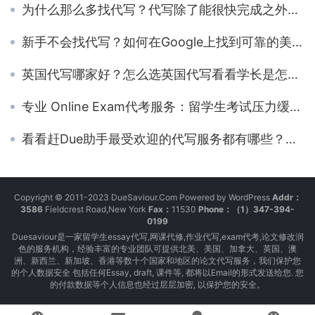
为什么那么多找代写？代写除了能很快完成之外还能从中得到什么？
新手不会找代写？如何在Google上找到可靠的美国留学生代写
英国代写哪家好？怎么选英国代写看看学长是怎么说的？
专业 Online Exam代考服务：留学生考试压力缓解良方
看看赶Due助手最受欢迎的代写服务都有哪些？你曾从中受益过吗？
Copyright © 2011-2023 DueSaviour.Com Powered by WordPress
Addr：
3586
Fieldcrest Road,New York
Fax：
11530
Phone：（1）347-394-
0199
Duesaviour是一家留学生essay代写,网课代修,作业代写,exam代考,论文修改润
色的服务机构，经验丰富的专业团队可提供北美、美国、加拿大、英国、澳
洲、新西兰、新加坡、香港等数十个国家和地区的论文代写服务，我们保护您
的个人数据安全 包括任何Essay, draft, 课件等, 都将以Email的形式发送给您. 您
的付款数据等个人信息也经过层层加密, 以保护您的安全。