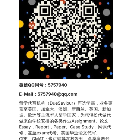
微信QQ同号：5757940
E-Mail：
5757940@qq.com
留学代写机构（DueSaviour）严选学霸，业务覆
盖至美国、加拿大、澳洲、新西兰、英国、新加
坡、欧洲等主流华人留学国家，为您轻松代做代
做来自学校安排的各类作业Assignment、论文
Essay，Report，Paper、Case Study，网课代
修，甚至exam代考、英国毕业论文代写、
GRE、GMAT；也可辅导在校发刊、各类竞赛代