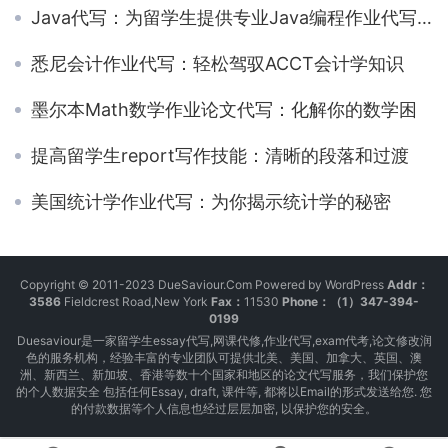
Java代写：为留学生提供专业Java编程作业代写服务
悉尼会计作业代写：轻松驾驭ACCT会计学知识
墨尔本Math数学作业论文代写：化解你的数学困
提高留学生report写作技能：清晰的段落和过渡
美国统计学作业代写：为你揭示统计学的秘密
Copyright © 2011-2023 DueSaviour.Com Powered by WordPress
Addr：
3586
Fieldcrest Road,New York
Fax：
11530
Phone：（1）347-394-
0199
Duesaviour是一家留学生essay代写,网课代修,作业代写,exam代考,论文修改润
色的服务机构，经验丰富的专业团队可提供北美、美国、加拿大、英国、澳
洲、新西兰、新加坡、香港等数十个国家和地区的论文代写服务，我们保护您
的个人数据安全 包括任何Essay, draft, 课件等, 都将以Email的形式发送给您. 您
的付款数据等个人信息也经过层层加密, 以保护您的安全。