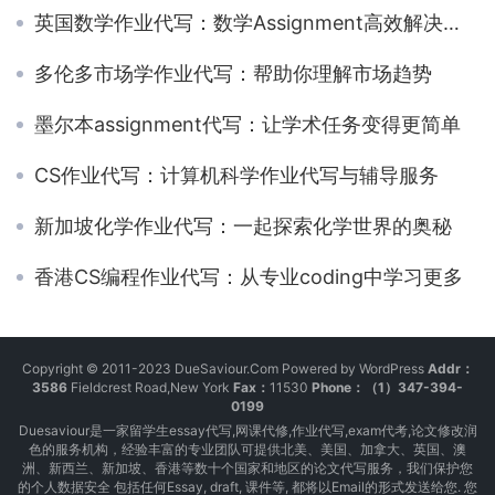
英国数学作业代写：数学Assignment高效解决成绩有保障
多伦多市场学作业代写：帮助你理解市场趋势
墨尔本assignment代写：让学术任务变得更简单
CS作业代写：计算机科学作业代写与辅导服务
新加坡化学作业代写：一起探索化学世界的奥秘
香港CS编程作业代写：从专业coding中学习更多
Copyright © 2011-2023 DueSaviour.Com Powered by WordPress
Addr：
3586
Fieldcrest Road,New York
Fax：
11530
Phone：（1）347-394-
0199
Duesaviour是一家留学生essay代写,网课代修,作业代写,exam代考,论文修改润
色的服务机构，经验丰富的专业团队可提供北美、美国、加拿大、英国、澳
洲、新西兰、新加坡、香港等数十个国家和地区的论文代写服务，我们保护您
的个人数据安全 包括任何Essay, draft, 课件等, 都将以Email的形式发送给您. 您