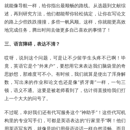
就能像导航一样，给你指出最顺畅的路线。从选题到文献综
述，再到研究方法，他们都能帮你轻松搞定，让你在写论文
的路上少些跌跌撞撞，多些一帆风顺。这样，你就能更高效
地完成任务，腾出时间去做更多自己喜欢的事情了！
三、语言障碍，表达不清？
哎呀，说到这个问题，可是让不少留学生头疼不已啊！毕
竟，英语它是个“外来户”，要想用它来表达我们脑袋里的奇
思妙想，那难度可不小。有时候，我们就算是使出了浑身解
数，写出来的作业和论文也还是像“挤牙膏”一样，一句三
顿，语义不通。这要是被老师看到了，估计得直接给我们打
上一个大大的问号了。
不过呢，幸好我们还有代写服务这个“神助手”！这些代写机
构里的专业写手们，可都是英语表达的“行家里手”啊！他们
用英语写东西，就像是咱们用母语说话一样自然流畅。而且